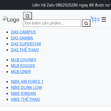
Liên hệ Zalo 0862920286 ngay để được tư 
☰
0
DAS CAMPUS
DAS SAMBA
DAS SUPERSTAR
DAS THỂ THAO
MLB CHUNKY
MLB JOGGER
MLB LINER
NIKE AIR FORCE 1
NIKE DUNK LOW
NIKE JORDAN
NIKE THỂ THAO