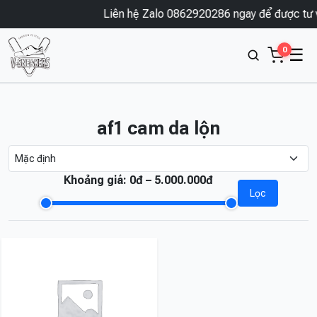
Liên hệ Zalo 0862920286 ngay để được tư v
0
☰
af1 cam da lộn
Khoảng giá:
0đ – 5.000.000đ
Lọc