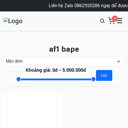
Liên hệ Zalo 0862920286 ngay để được t
0
☰
af1 bape
Khoảng giá:
0đ – 5.000.000đ
Lọc