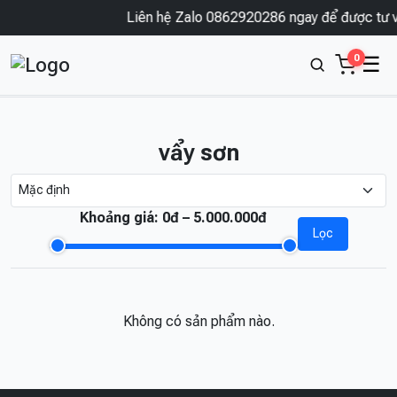
Liên hệ Zalo 0862920286 ngay để được tư v
0
☰
vẩy sơn
Khoảng giá:
0đ – 5.000.000đ
Lọc
Không có sản phẩm nào.