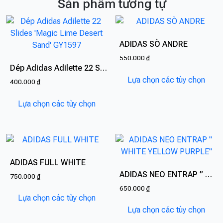
Sản phẩm tương tự
ADIDAS SÒ ANDRE
550.000
₫
Dép Adidas Adilette 22 Slides ‘Magic Lime Desert Sand’ GY1597
Sản
Lựa chọn các tùy chọn
400.000
₫
phẩ
Sản
này
Lựa chọn các tùy chọn
phẩm
có
này
nhiề
có
biến
nhiều
thể.
biến
Các
ADIDAS FULL WHITE
thể.
tùy
ADIDAS NEO ENTRAP ” WHITE YELLOW PURPLE”
750.000
₫
Các
chọn
650.000
₫
Sản
tùy
có
Lựa chọn các tùy chọn
phẩm
Sản
chọn
thể
Lựa chọn các tùy chọn
này
phẩ
có
được