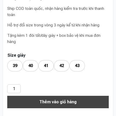
Ship COD toàn quốc, nhận hàng kiểm tra trước khi thanh
toán
Hỗ trợ đổi size trong vòng 3 ngày kể từ khi nhận hàng
Tặng kèm 1 đôi tất/dây giày + box bảo vệ khi mua đơn
hàng
Size giày
39
40
41
42
43
EQT21
Đen
Thêm vào giỏ hàng
số
lượng