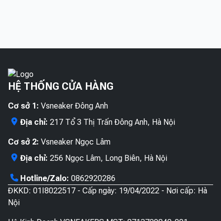
có
này
thể
chọn
nhiều
có
được
trên
biến
nhiề
chọn
trang
thể.
biến
trên
sản
Các
thể.
trang
phẩ
tùy
Các
sản
chọn
tùy
phẩm
HỆ THỐNG CỬA HÀNG
có
chọn
thể
có
Cơ sở 1:
Vsneaker Đông Anh
được
thể
chọn
được
Địa chỉ:
217 Tổ 3 Thị Trấn Đông Anh, Hà Nội
trên
chọn
Cơ sở 2:
Vsneaker Ngọc Lâm
trang
trên
sản
trang
Địa chỉ:
256 Ngọc Lâm, Long Biên, Hà Nội
phẩm
sản
Hotline/Zalo:
0862920286
phẩ
ĐKKD: 01I8022517 - Cấp ngày: 19/04/2022 - Nơi cấp: Hà
Nội