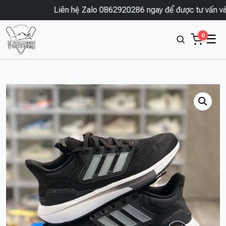
Liên hệ Zalo 0862920286 ngay để được tư vấn và đ
0
☰