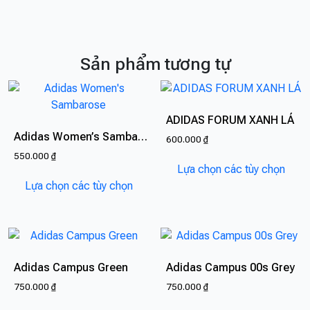
Sản phẩm tương tự
ADIDAS FORUM XANH LÁ
Adidas Women’s Sambarose
600.000
₫
550.000
₫
Sản
Lựa chọn các tùy chọn
Sản
phẩ
Lựa chọn các tùy chọn
phẩm
này
này
có
có
nhiề
nhiều
biến
biến
thể.
Adidas Campus Green
Adidas Campus 00s Grey
thể.
Các
750.000
₫
750.000
₫
Các
tùy
Sản
Sản
tùy
chọn