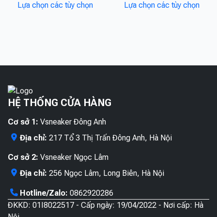
Lựa chọn các tùy chọn
Lựa chọn các tùy chọn
phẩm
phẩ
chọn
có
này
này
có
thể
có
có
thể
được
nhiều
nhiề
được
chọn
biến
biến
chọn
trên
thể.
thể.
trên
trang
Các
Các
trang
sản
tùy
tùy
sản
phẩ
HỆ THỐNG CỬA HÀNG
chọn
chọn
phẩm
có
có
Cơ sở 1:
Vsneaker Đông Anh
thể
thể
được
được
Địa chỉ:
217 Tổ 3 Thị Trấn Đông Anh, Hà Nội
chọn
chọn
Cơ sở 2:
Vsneaker Ngọc Lâm
trên
trên
trang
trang
Địa chỉ:
256 Ngọc Lâm, Long Biên, Hà Nội
sản
sản
Hotline/Zalo:
0862920286
phẩm
phẩ
ĐKKD: 01I8022517 - Cấp ngày: 19/04/2022 - Nơi cấp: Hà
Nội