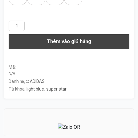
Super
Star
Thêm vào giỏ hàng
Light
Blue
số
lượng
Mã:
N/A
Danh mục:
ADIDAS
Từ khóa:
light blue
,
super star
Liên hệ nhanh qua Zalo để được tư vấn