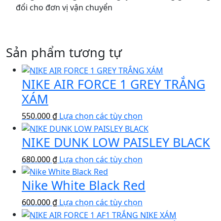
đổi cho đơn vị vận chuyển
Sản phẩm tương tự
NIKE AIR FORCE 1 GREY TRẮNG
XÁM
Sản
550.000
₫
Lựa chọn các tùy chọn
phẩm
NIKE DUNK LOW PAISLEY BLACK
này
có
Sản
680.000
₫
Lựa chọn các tùy chọn
nhiều
phẩm
biến
Nike White Black Red
này
thể.
có
Các
Sản
600.000
₫
Lựa chọn các tùy chọn
nhiều
tùy
phẩm
biến