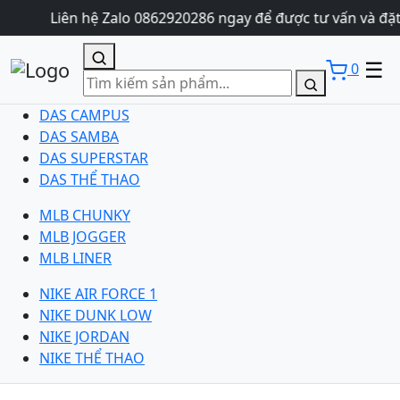
Liên hệ Zalo 0862920286 ngay để được tư vấn và đặt
☰
0
DAS CAMPUS
DAS SAMBA
DAS SUPERSTAR
DAS THỂ THAO
MLB CHUNKY
MLB JOGGER
MLB LINER
NIKE AIR FORCE 1
NIKE DUNK LOW
NIKE JORDAN
NIKE THỂ THAO