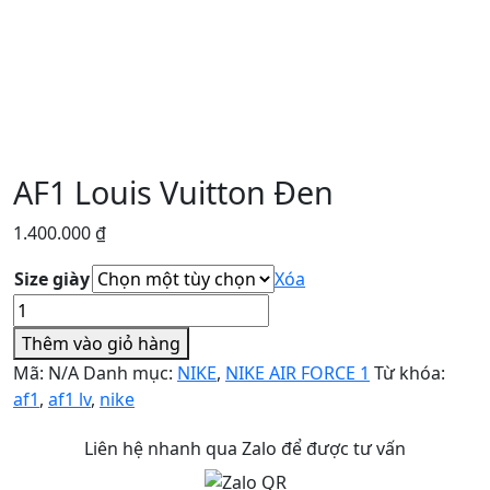
AF1 Louis Vuitton Đen
1.400.000
₫
Size giày
Xóa
AF1
Louis
Thêm vào giỏ hàng
Vuitton
Mã:
N/A
Danh mục:
NIKE
,
NIKE AIR FORCE 1
Từ khóa:
Đen
af1
,
af1 lv
,
nike
số
lượng
Liên hệ nhanh qua Zalo để được tư vấn