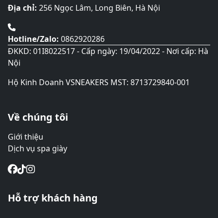
sản
Địa chỉ:
256 Ngọc Lâm, Long Biên, Hà Nội
phẩm
Hotline/Zalo:
0862920286
ĐKKD: 01I8022517 - Cấp ngày: 19/04/2022 - Nơi cấp: Hà
Nội
Hộ Kinh Doanh VSNEAKERS MST: 8713729840-001
Về chúng tôi
Giới thiệu
Dịch vụ spa giày
Hỗ trợ khách hàng