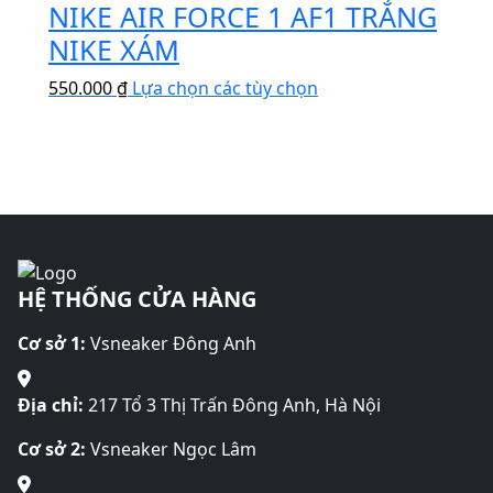
chọn
NIKE AIR FORCE 1 AF1 TRẮNG
này
thể.
có
có
NIKE XÁM
Các
thể
nhiều
tùy
được
Sản
550.000
₫
Lựa chọn các tùy chọn
biến
chọn
chọn
phẩm
thể.
có
trên
này
Các
thể
trang
có
tùy
được
sản
nhiều
chọn
chọn
phẩm
biến
có
trên
thể.
thể
trang
Các
được
sản
HỆ THỐNG CỬA HÀNG
tùy
chọn
phẩm
chọn
trên
Cơ sở 1:
Vsneaker Đông Anh
có
trang
thể
sản
được
Địa chỉ:
217 Tổ 3 Thị Trấn Đông Anh, Hà Nội
phẩm
chọn
Cơ sở 2:
Vsneaker Ngọc Lâm
trên
trang